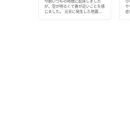
今朝いつもの時間に起床しました
小
が、空が明るくて春が近いことを感
や
じました。 元旦に発生した地震...
症