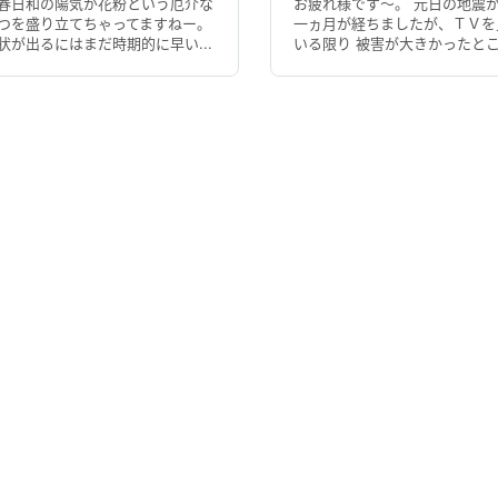
春日和の陽気が花粉という厄介な
お疲れ様です～。 元日の地震
つを盛り立てちゃってますねー。
一ヵ月が経ちましたが、ＴＶを
状が出るにはまだ時期的に早い...
いる限り 被害が大きかったとこ.