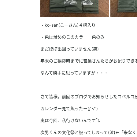
・ko-san(こーさん)４柄入り
・色は渋めのこのカラー一色のみ
まだほぼ出回っていません(笑)
年末のご挨拶時までに営業さんたちがお配りでき
なんて勝手に思っていますが・・・
さて皆様。前回のブログでお知らせしたコベルコ
カレンダー見て焦ったー(;’∀’)
実は今回、私行けないんです⤵
次男くんの文化祭と被ってしまって(泣)←「来な