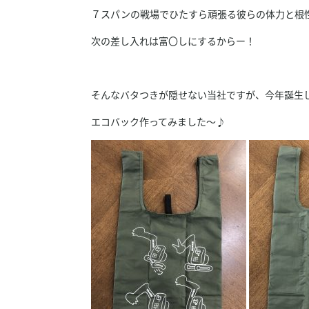
７スパンの戦場でひたすら頑張る彼らの体力と根
次の差し入れは富〇しにするからー！
そんなバタつきが隠せない当社ですが、今年誕生
エコバック作ってみました～♪